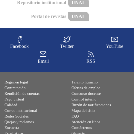
Repositorio institucional
UNAL
Portal de revistas
UNAL
Facebook
Twitter
YouTube
Email
RSS
Régimen legal
Talento humano
Contratación
Ofertas de empleo
Rendición de cuentas
Concurso docente
Pago virtual
Control interno
Calidad
Buzón de notificaciones
Correo institucional
Mapa del sitio
Redes Sociales
FAQ
Quejas y reclamos
Atención en línea
Encuesta
Contáctenos
Estadísticas
Glosario