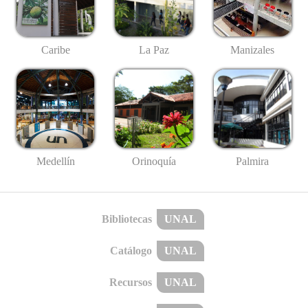
Caribe
La Paz
Manizales
Medellín
Palmira
Orinoquía
Bibliotecas
UNAL
Catálogo
UNAL
Recursos
UNAL