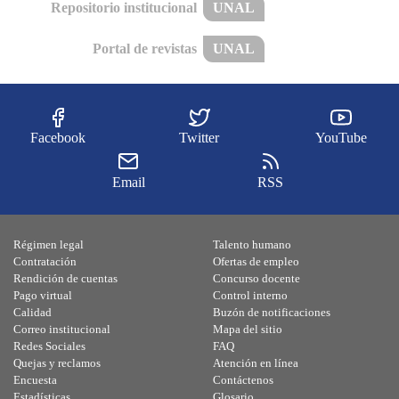
Repositorio institucional
UNAL
Portal de revistas
UNAL
Facebook
Twitter
YouTube
Email
RSS
Régimen legal
Talento humano
Contratación
Ofertas de empleo
Rendición de cuentas
Concurso docente
Pago virtual
Control interno
Calidad
Buzón de notificaciones
Correo institucional
Mapa del sitio
Redes Sociales
FAQ
Quejas y reclamos
Atención en línea
Encuesta
Contáctenos
Estadísticas
Glosario