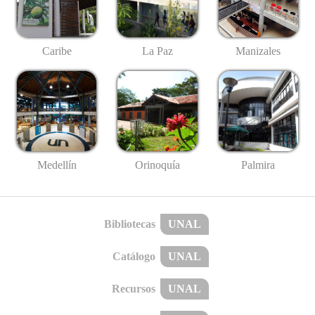
Caribe
La Paz
Manizales
Medellín
Palmira
Orinoquía
Bibliotecas
UNAL
Catálogo
UNAL
Recursos
UNAL