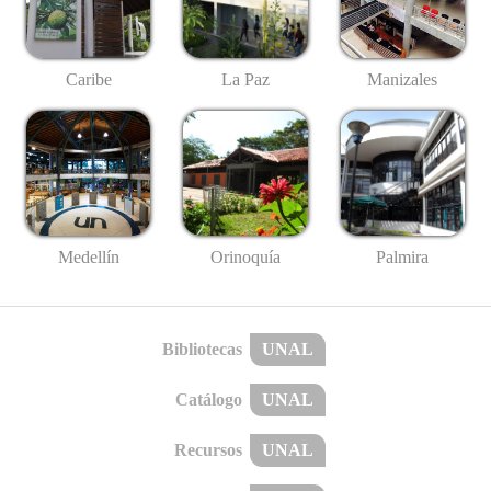
Caribe
La Paz
Manizales
Medellín
Palmira
Orinoquía
Bibliotecas
UNAL
Catálogo
UNAL
Recursos
UNAL