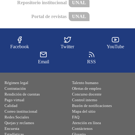
Repositorio institucional
UNAL
Portal de revistas
UNAL
Facebook
Twitter
YouTube
Email
RSS
Régimen legal
Talento humano
Contratación
Ofertas de empleo
Rendición de cuentas
Concurso docente
Pago virtual
Control interno
Calidad
Buzón de notificaciones
Correo institucional
Mapa del sitio
Redes Sociales
FAQ
Quejas y reclamos
Atención en línea
Encuesta
Contáctenos
Estadísticas
Glosario