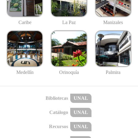
Caribe
La Paz
Manizales
Medellín
Palmira
Orinoquía
Bibliotecas
UNAL
Catálogo
UNAL
Recursos
UNAL