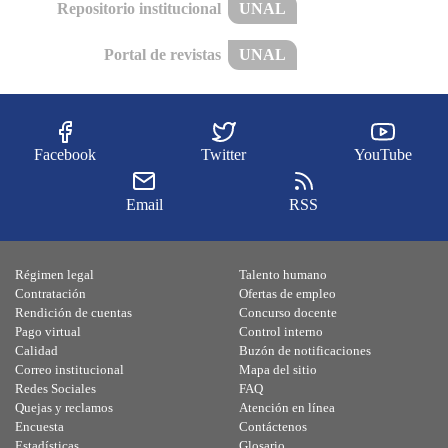
Repositorio institucional
UNAL
Portal de revistas
UNAL
Facebook
Twitter
YouTube
Email
RSS
Régimen legal
Talento humano
Contratación
Ofertas de empleo
Rendición de cuentas
Concurso docente
Pago virtual
Control interno
Calidad
Buzón de notificaciones
Correo institucional
Mapa del sitio
Redes Sociales
FAQ
Quejas y reclamos
Atención en línea
Encuesta
Contáctenos
Estadísticas
Glosario