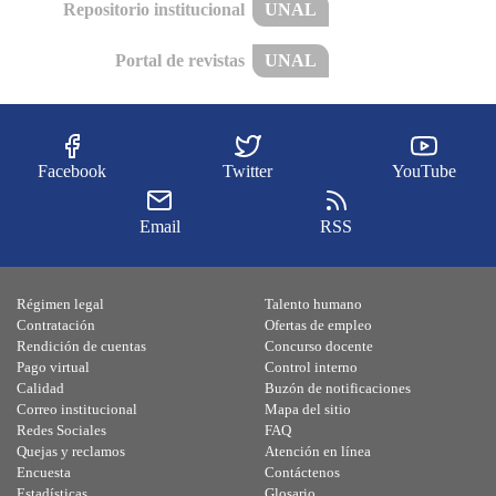
Repositorio institucional
UNAL
Portal de revistas
UNAL
Facebook
Twitter
YouTube
Email
RSS
Régimen legal
Talento humano
Contratación
Ofertas de empleo
Rendición de cuentas
Concurso docente
Pago virtual
Control interno
Calidad
Buzón de notificaciones
Correo institucional
Mapa del sitio
Redes Sociales
FAQ
Quejas y reclamos
Atención en línea
Encuesta
Contáctenos
Estadísticas
Glosario