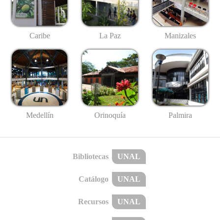
Caribe
La Paz
Manizales
Medellín
Palmira
Orinoquía
Bibliotecas
UNAL
Catálogo
UNAL
Recursos
UNAL