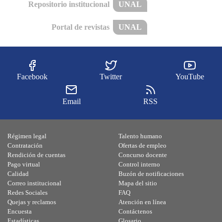
Repositorio institucional
UNAL
Portal de revistas
UNAL
Facebook
Twitter
YouTube
Email
RSS
Régimen legal
Talento humano
Contratación
Ofertas de empleo
Rendición de cuentas
Concurso docente
Pago virtual
Control interno
Calidad
Buzón de notificaciones
Correo institucional
Mapa del sitio
Redes Sociales
FAQ
Quejas y reclamos
Atención en línea
Encuesta
Contáctenos
Estadísticas
Glosario