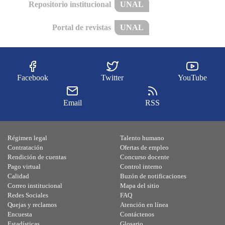
Repositorio institucional
UNAL
Portal de revistas
UNAL
Facebook
Twitter
YouTube
Email
RSS
Régimen legal
Talento humano
Contratación
Ofertas de empleo
Rendición de cuentas
Concurso docente
Pago virtual
Control interno
Calidad
Buzón de notificaciones
Correo institucional
Mapa del sitio
Redes Sociales
FAQ
Quejas y reclamos
Atención en línea
Encuesta
Contáctenos
Estadísticas
Glosario