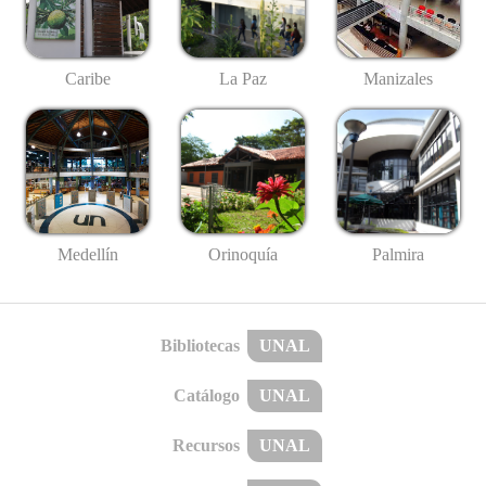
Caribe
La Paz
Manizales
Medellín
Palmira
Orinoquía
Bibliotecas
UNAL
Catálogo
UNAL
Recursos
UNAL