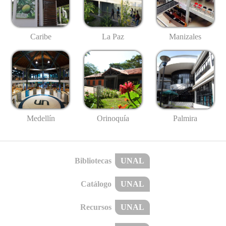
Caribe
La Paz
Manizales
Medellín
Palmira
Orinoquía
Bibliotecas
UNAL
Catálogo
UNAL
Recursos
UNAL