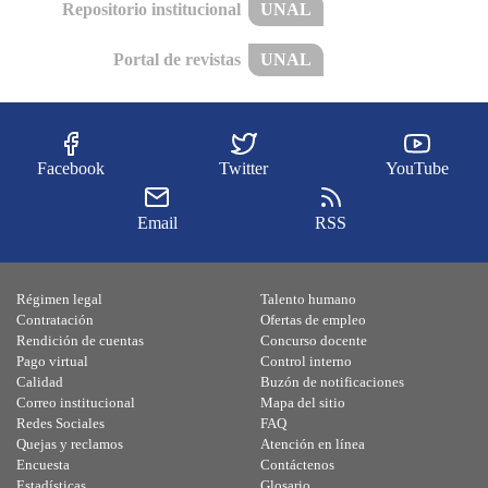
Repositorio institucional
UNAL
Portal de revistas
UNAL
Facebook
Twitter
YouTube
Email
RSS
Régimen legal
Talento humano
Contratación
Ofertas de empleo
Rendición de cuentas
Concurso docente
Pago virtual
Control interno
Calidad
Buzón de notificaciones
Correo institucional
Mapa del sitio
Redes Sociales
FAQ
Quejas y reclamos
Atención en línea
Encuesta
Contáctenos
Estadísticas
Glosario