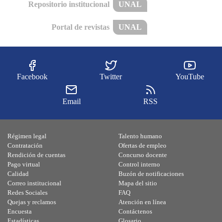
Repositorio institucional
UNAL
Portal de revistas
UNAL
Facebook
Twitter
YouTube
Email
RSS
Régimen legal
Talento humano
Contratación
Ofertas de empleo
Rendición de cuentas
Concurso docente
Pago virtual
Control interno
Calidad
Buzón de notificaciones
Correo institucional
Mapa del sitio
Redes Sociales
FAQ
Quejas y reclamos
Atención en línea
Encuesta
Contáctenos
Estadísticas
Glosario