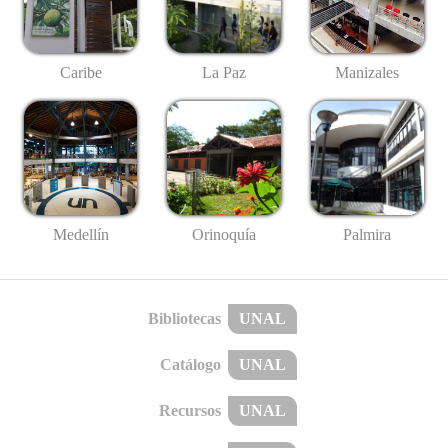
Caribe
La Paz
Manizales
Medellín
Palmira
Orinoquía
Bibliotecas
UNAL
Catálogo
UNAL
Recursos
UNAL