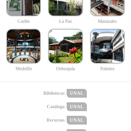
Caribe
La Paz
Manizales
Medellín
Palmira
Orinoquía
Bibliotecas
UNAL
Catálogo
UNAL
Recursos
UNAL