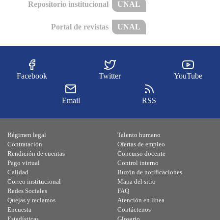
Repositorio institucional
UNAL
Portal de revistas
UNAL
Facebook
Twitter
YouTube
Email
RSS
Régimen legal
Talento humano
Contratación
Ofertas de empleo
Rendición de cuentas
Concurso docente
Pago virtual
Control interno
Calidad
Buzón de notificaciones
Correo institucional
Mapa del sitio
Redes Sociales
FAQ
Quejas y reclamos
Atención en línea
Encuesta
Contáctenos
Estadísticas
Glosario