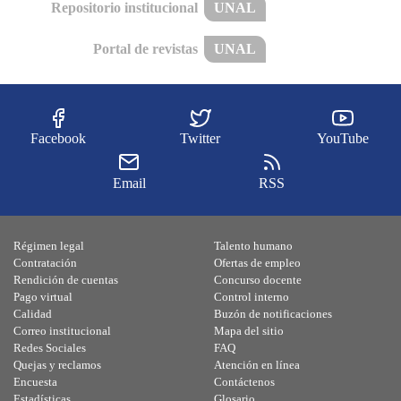
Repositorio institucional
UNAL
Portal de revistas
UNAL
Facebook
Twitter
YouTube
Email
RSS
Régimen legal
Talento humano
Contratación
Ofertas de empleo
Rendición de cuentas
Concurso docente
Pago virtual
Control interno
Calidad
Buzón de notificaciones
Correo institucional
Mapa del sitio
Redes Sociales
FAQ
Quejas y reclamos
Atención en línea
Encuesta
Contáctenos
Estadísticas
Glosario