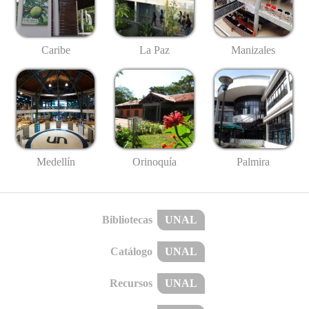
Caribe
La Paz
Manizales
Medellín
Palmira
Orinoquía
Bibliotecas
UNAL
Catálogo
UNAL
Recursos
UNAL