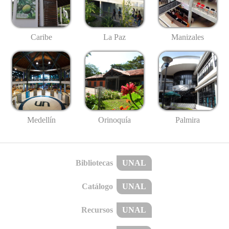
Caribe
La Paz
Manizales
Medellín
Palmira
Orinoquía
Bibliotecas
UNAL
Catálogo
UNAL
Recursos
UNAL