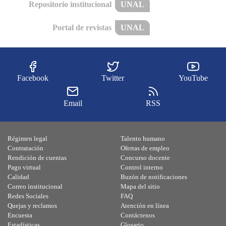
Repositorio institucional
UNAL
Portal de revistas
UNAL
Facebook
Twitter
YouTube
Email
RSS
Régimen legal
Talento humano
Contratación
Ofertas de empleo
Rendición de cuentas
Concurso docente
Pago virtual
Control interno
Calidad
Buzón de notificaciones
Correo institucional
Mapa del sitio
Redes Sociales
FAQ
Quejas y reclamos
Atención en línea
Encuesta
Contáctenos
Estadísticas
Glosario