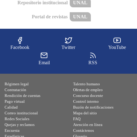
Repositorio institucional
UNAL
Portal de revistas
UNAL
Facebook
Twitter
YouTube
Email
RSS
Régimen legal
Talento humano
Contratación
Ofertas de empleo
Rendición de cuentas
Concurso docente
Pago virtual
Control interno
Calidad
Buzón de notificaciones
Correo institucional
Mapa del sitio
Redes Sociales
FAQ
Quejas y reclamos
Atención en línea
Encuesta
Contáctenos
Estadísticas
Glosario