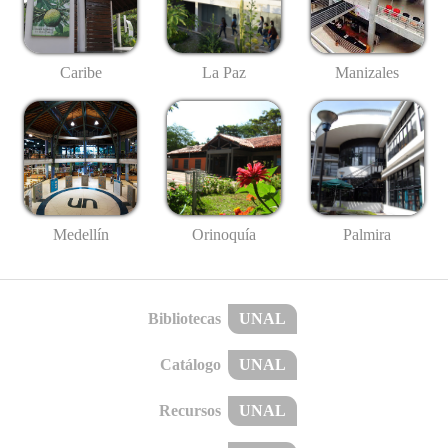
Caribe
La Paz
Manizales
Medellín
Palmira
Orinoquía
Bibliotecas
UNAL
Catálogo
UNAL
Recursos
UNAL