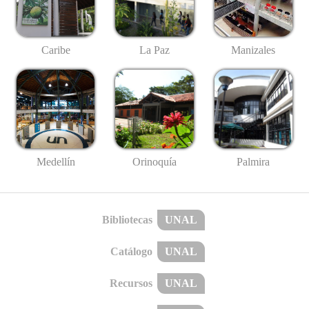
Caribe
La Paz
Manizales
Medellín
Palmira
Orinoquía
Bibliotecas
UNAL
Catálogo
UNAL
Recursos
UNAL