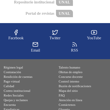
Repositorio institucional
UNAL
Portal de revistas
UNAL
Facebook
Twitter
YouTube
Email
RSS
Régimen legal
Talento humano
Contratación
Ofertas de empleo
Rendición de cuentas
Concurso docente
Pago virtual
Control interno
Calidad
Buzón de notificaciones
Correo institucional
Mapa del sitio
Redes Sociales
FAQ
Quejas y reclamos
Atención en línea
Encuesta
Contáctenos
Estadísticas
Glosario