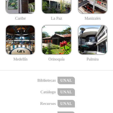
Caribe
La Paz
Manizales
Medellín
Palmira
Orinoquía
Bibliotecas
UNAL
Catálogo
UNAL
Recursos
UNAL