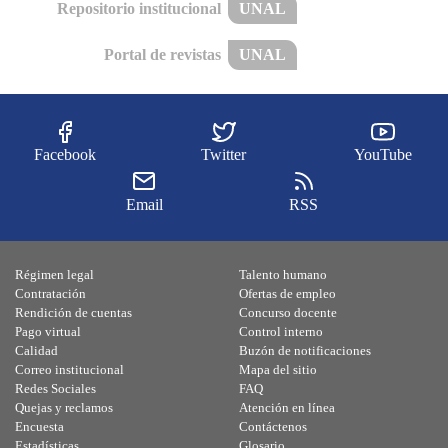
Repositorio institucional
UNAL
Portal de revistas
UNAL
Facebook
Twitter
YouTube
Email
RSS
Régimen legal
Talento humano
Contratación
Ofertas de empleo
Rendición de cuentas
Concurso docente
Pago virtual
Control interno
Calidad
Buzón de notificaciones
Correo institucional
Mapa del sitio
Redes Sociales
FAQ
Quejas y reclamos
Atención en línea
Encuesta
Contáctenos
Estadísticas
Glosario