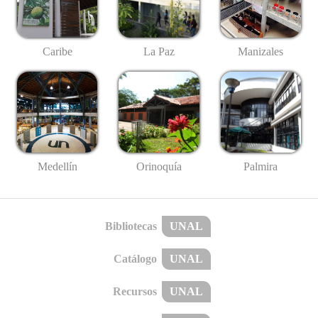
Caribe
La Paz
Manizales
Medellín
Palmira
Orinoquía
Bibliotecas
UNAL
Catálogo
UNAL
Recursos
UNAL