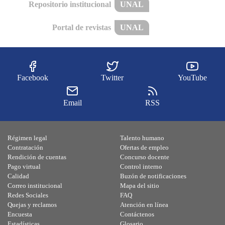
Repositorio institucional
UNAL
Portal de revistas
UNAL
Facebook
Twitter
YouTube
Email
RSS
Régimen legal
Talento humano
Contratación
Ofertas de empleo
Rendición de cuentas
Concurso docente
Pago virtual
Control interno
Calidad
Buzón de notificaciones
Correo institucional
Mapa del sitio
Redes Sociales
FAQ
Quejas y reclamos
Atención en línea
Encuesta
Contáctenos
Estadísticas
Glosario