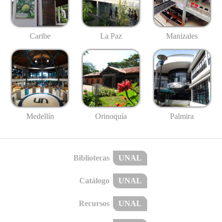
Caribe
La Paz
Manizales
Medellín
Palmira
Orinoquía
Bibliotecas
UNAL
Catálogo
UNAL
Recursos
UNAL