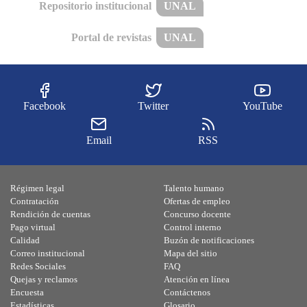
Repositorio institucional
UNAL
Portal de revistas
UNAL
Facebook
Twitter
YouTube
Email
RSS
Régimen legal
Talento humano
Contratación
Ofertas de empleo
Rendición de cuentas
Concurso docente
Pago virtual
Control interno
Calidad
Buzón de notificaciones
Correo institucional
Mapa del sitio
Redes Sociales
FAQ
Quejas y reclamos
Atención en línea
Encuesta
Contáctenos
Estadísticas
Glosario