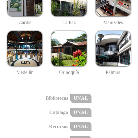
Caribe
La Paz
Manizales
Medellín
Palmira
Orinoquía
Bibliotecas
UNAL
Catálogo
UNAL
Recursos
UNAL