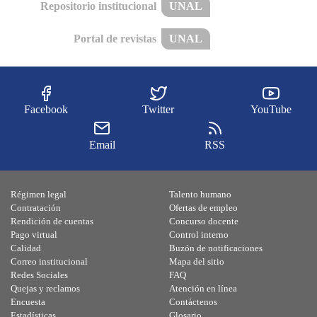
Repositorio institucional
UNAL
Portal de revistas
UNAL
Facebook
Twitter
YouTube
Email
RSS
Régimen legal
Talento humano
Contratación
Ofertas de empleo
Rendición de cuentas
Concurso docente
Pago virtual
Control interno
Calidad
Buzón de notificaciones
Correo institucional
Mapa del sitio
Redes Sociales
FAQ
Quejas y reclamos
Atención en línea
Encuesta
Contáctenos
Estadísticas
Glosario