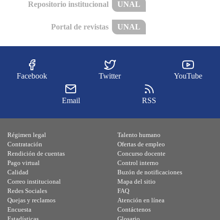
Repositorio institucional
UNAL
Portal de revistas
UNAL
Facebook
Twitter
YouTube
Email
RSS
Régimen legal
Talento humano
Contratación
Ofertas de empleo
Rendición de cuentas
Concurso docente
Pago virtual
Control interno
Calidad
Buzón de notificaciones
Correo institucional
Mapa del sitio
Redes Sociales
FAQ
Quejas y reclamos
Atención en línea
Encuesta
Contáctenos
Estadísticas
Glosario