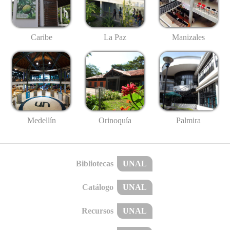
Caribe
La Paz
Manizales
Medellín
Palmira
Orinoquía
Bibliotecas
UNAL
Catálogo
UNAL
Recursos
UNAL