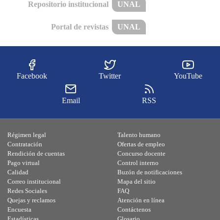
Repositorio institucional
UNAL
Portal de revistas
UNAL
Facebook
Twitter
YouTube
Email
RSS
Régimen legal
Talento humano
Contratación
Ofertas de empleo
Rendición de cuentas
Concurso docente
Pago virtual
Control interno
Calidad
Buzón de notificaciones
Correo institucional
Mapa del sitio
Redes Sociales
FAQ
Quejas y reclamos
Atención en línea
Encuesta
Contáctenos
Estadísticas
Glosario