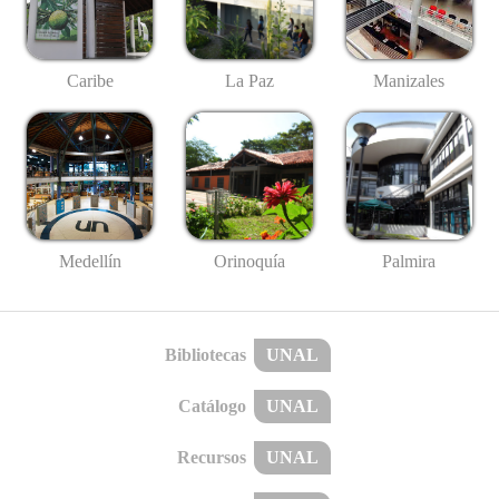
Caribe
La Paz
Manizales
Medellín
Palmira
Orinoquía
Bibliotecas
UNAL
Catálogo
UNAL
Recursos
UNAL