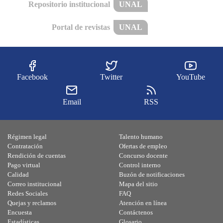
Repositorio institucional
UNAL
Portal de revistas
UNAL
Facebook
Twitter
YouTube
Email
RSS
Régimen legal
Talento humano
Contratación
Ofertas de empleo
Rendición de cuentas
Concurso docente
Pago virtual
Control interno
Calidad
Buzón de notificaciones
Correo institucional
Mapa del sitio
Redes Sociales
FAQ
Quejas y reclamos
Atención en línea
Encuesta
Contáctenos
Estadísticas
Glosario