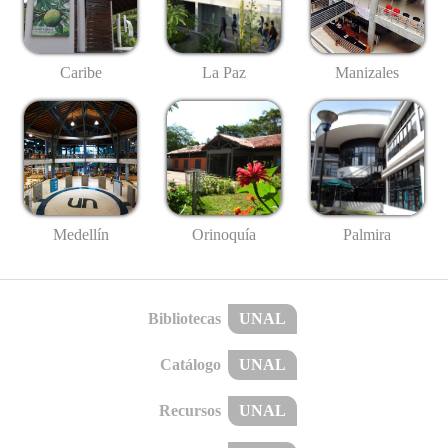
Caribe
La Paz
Manizales
Medellín
Palmira
Orinoquía
Bibliotecas
UNAL
Catálogo
UNAL
Recursos
UNAL