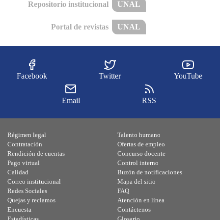
Repositorio institucional
UNAL
Portal de revistas
UNAL
Facebook
Twitter
YouTube
Email
RSS
Régimen legal
Talento humano
Contratación
Ofertas de empleo
Rendición de cuentas
Concurso docente
Pago virtual
Control interno
Calidad
Buzón de notificaciones
Correo institucional
Mapa del sitio
Redes Sociales
FAQ
Quejas y reclamos
Atención en línea
Encuesta
Contáctenos
Estadísticas
Glosario