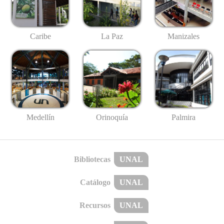
Caribe
La Paz
Manizales
Medellín
Palmira
Orinoquía
Bibliotecas
UNAL
Catálogo
UNAL
Recursos
UNAL