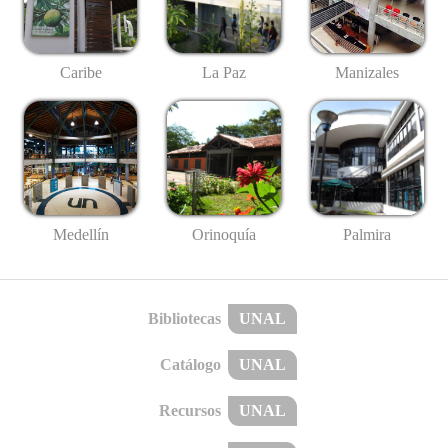
Caribe
La Paz
Manizales
Medellín
Palmira
Orinoquía
Bibliotecas
UNAL
Catálogo
UNAL
Recursos
UNAL