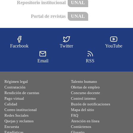
Repositorio institucional
UNAL
Portal de revistas
UNAL
Facebook
Twitter
YouTube
Email
RSS
Régimen legal
Talento humano
Contratación
Ofertas de empleo
Rendición de cuentas
Concurso docente
Pago virtual
Control interno
Calidad
Buzón de notificaciones
Correo institucional
Mapa del sitio
Redes Sociales
FAQ
Quejas y reclamos
Atención en línea
Encuesta
Contáctenos
Estadísticas
Glosario