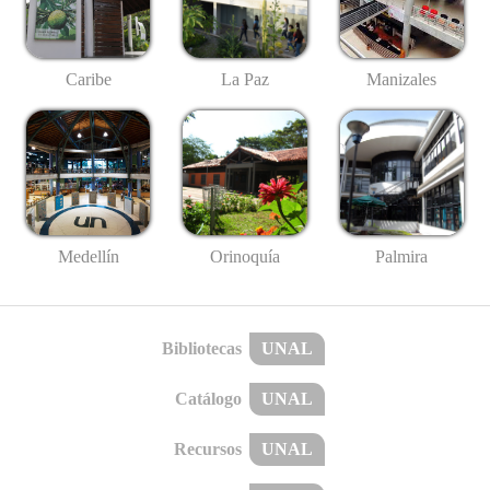
Caribe
La Paz
Manizales
Medellín
Palmira
Orinoquía
Bibliotecas
UNAL
Catálogo
UNAL
Recursos
UNAL