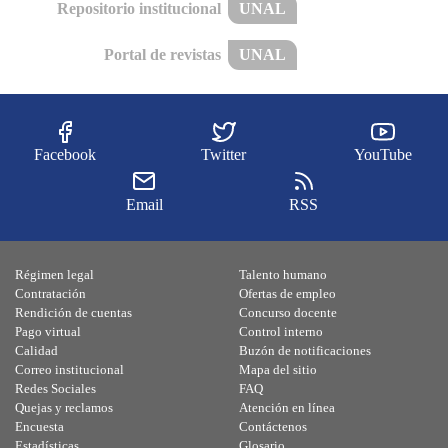
Repositorio institucional
UNAL
Portal de revistas
UNAL
Facebook
Twitter
YouTube
Email
RSS
Régimen legal
Talento humano
Contratación
Ofertas de empleo
Rendición de cuentas
Concurso docente
Pago virtual
Control interno
Calidad
Buzón de notificaciones
Correo institucional
Mapa del sitio
Redes Sociales
FAQ
Quejas y reclamos
Atención en línea
Encuesta
Contáctenos
Estadísticas
Glosario