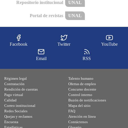
Repositorio institucional
UNAL
Portal de revistas
UNAL
Facebook
Twitter
YouTube
Email
RSS
Régimen legal
Talento humano
Contratación
Ofertas de empleo
Rendición de cuentas
Concurso docente
Pago virtual
Control interno
Calidad
Buzón de notificaciones
Correo institucional
Mapa del sitio
Redes Sociales
FAQ
Quejas y reclamos
Atención en línea
Encuesta
Contáctenos
Estadísticas
Glosario