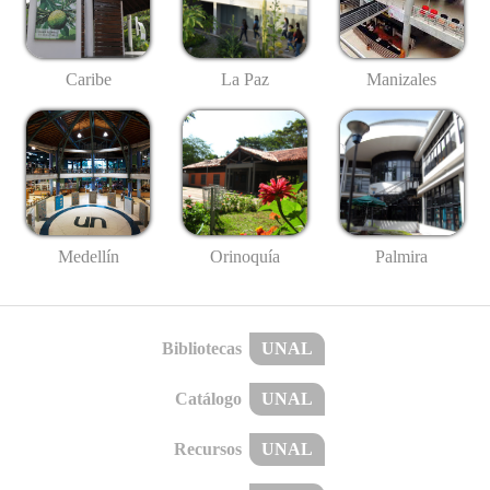
Caribe
La Paz
Manizales
Medellín
Palmira
Orinoquía
Bibliotecas
UNAL
Catálogo
UNAL
Recursos
UNAL