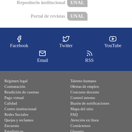
Repositorio institucional
UNAL
Portal de revistas
UNAL
Facebook
Twitter
YouTube
Email
RSS
Régimen legal
Talento humano
Contratación
Ofertas de empleo
Rendición de cuentas
Concurso docente
Pago virtual
Control interno
Calidad
Buzón de notificaciones
Correo institucional
Mapa del sitio
Redes Sociales
FAQ
Quejas y reclamos
Atención en línea
Encuesta
Contáctenos
Estadísticas
Glosario