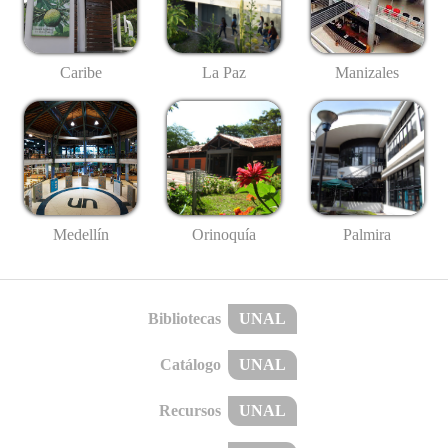
Caribe
La Paz
Manizales
Medellín
Palmira
Orinoquía
Bibliotecas
UNAL
Catálogo
UNAL
Recursos
UNAL