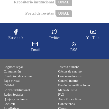
Repositorio institucional
UNAL
Portal de revistas
UNAL
Facebook
Twitter
YouTube
Email
RSS
Régimen legal
Talento humano
Contratación
Ofertas de empleo
Rendición de cuentas
Concurso docente
Pago virtual
Control interno
Calidad
Buzón de notificaciones
Correo institucional
Mapa del sitio
Redes Sociales
FAQ
Quejas y reclamos
Atención en línea
Encuesta
Contáctenos
Estadísticas
Glosario