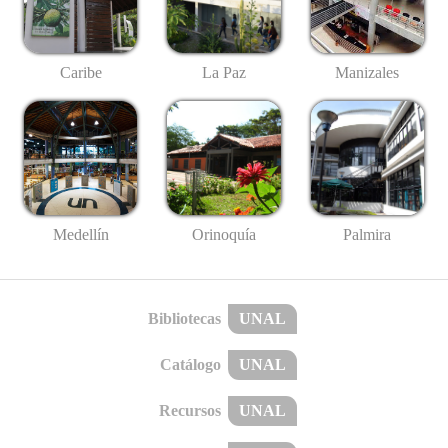
Caribe
La Paz
Manizales
Medellín
Palmira
Orinoquía
Bibliotecas
UNAL
Catálogo
UNAL
Recursos
UNAL