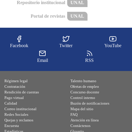
Repositorio institucional
UNAL
Portal de revistas
UNAL
Facebook
Twitter
YouTube
Email
RSS
Régimen legal
Talento humano
Contratación
Ofertas de empleo
Rendición de cuentas
Concurso docente
Pago virtual
Control interno
Calidad
Buzón de notificaciones
Correo institucional
Mapa del sitio
Redes Sociales
FAQ
Quejas y reclamos
Atención en línea
Encuesta
Contáctenos
Estadísticas
Glosario