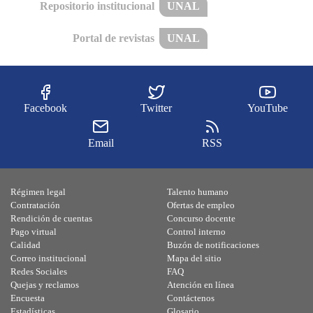
Repositorio institucional
UNAL
Portal de revistas
UNAL
Facebook
Twitter
YouTube
Email
RSS
Régimen legal
Talento humano
Contratación
Ofertas de empleo
Rendición de cuentas
Concurso docente
Pago virtual
Control interno
Calidad
Buzón de notificaciones
Correo institucional
Mapa del sitio
Redes Sociales
FAQ
Quejas y reclamos
Atención en línea
Encuesta
Contáctenos
Estadísticas
Glosario