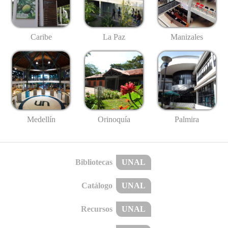
Caribe
La Paz
Manizales
Medellín
Palmira
Orinoquía
Bibliotecas
UNAL
Catálogo
UNAL
Recursos
UNAL