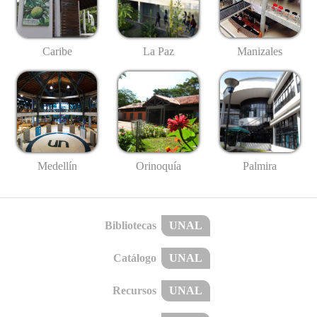
Caribe
La Paz
Manizales
Medellín
Palmira
Orinoquía
Bibliotecas
UNAL
Catálogo
UNAL
Recursos
UNAL