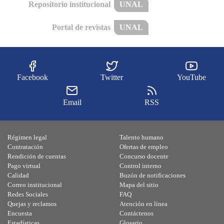
Repositorio institucional
UNAL
Portal de revistas
UNAL
Facebook
Twitter
YouTube
Email
RSS
Régimen legal
Talento humano
Contratación
Ofertas de empleo
Rendición de cuentas
Concurso docente
Pago virtual
Control interno
Calidad
Buzón de notificaciones
Correo institucional
Mapa del sitio
Redes Sociales
FAQ
Quejas y reclamos
Atención en línea
Encuesta
Contáctenos
Estadísticas
Glosario