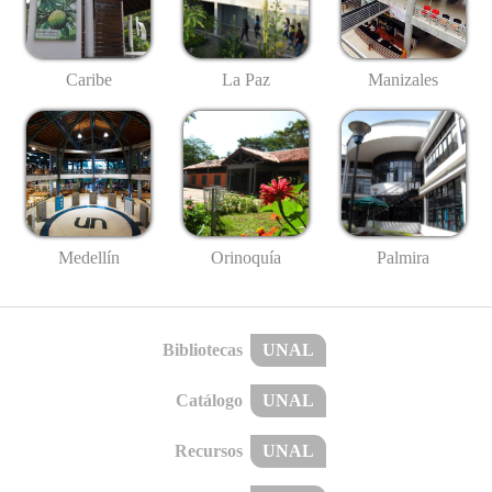
Caribe
La Paz
Manizales
Medellín
Palmira
Orinoquía
Bibliotecas
UNAL
Catálogo
UNAL
Recursos
UNAL