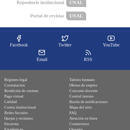
Repositorio institucional
UNAL
Portal de revistas
UNAL
Facebook
Twitter
YouTube
Email
RSS
Régimen legal
Talento humano
Contratación
Ofertas de empleo
Rendición de cuentas
Concurso docente
Pago virtual
Control interno
Calidad
Buzón de notificaciones
Correo institucional
Mapa del sitio
Redes Sociales
FAQ
Quejas y reclamos
Atención en línea
Encuesta
Contáctenos
Estadísticas
Glosario