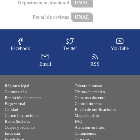
Repositorio institucional
UNAL
Portal de revistas
UNAL
Facebook
Twitter
YouTube
Email
RSS
Régimen legal
Talento humano
Contratación
Ofertas de empleo
Rendición de cuentas
Concurso docente
Pago virtual
Control interno
Calidad
Buzón de notificaciones
Correo institucional
Mapa del sitio
Redes Sociales
FAQ
Quejas y reclamos
Atención en línea
Encuesta
Contáctenos
Estadísticas
Glosario