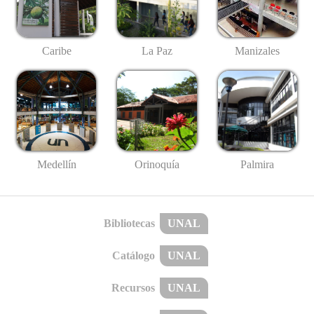
Caribe
La Paz
Manizales
Medellín
Palmira
Orinoquía
Bibliotecas
UNAL
Catálogo
UNAL
Recursos
UNAL