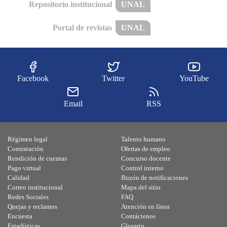
Repositorio institucional
UNAL
Portal de revistas
UNAL
Facebook
Twitter
YouTube
Email
RSS
Régimen legal
Talento humano
Contratación
Ofertas de empleo
Rendición de cuentas
Concurso docente
Pago virtual
Control interno
Calidad
Buzón de notificaciones
Correo institucional
Mapa del sitio
Redes Sociales
FAQ
Quejas y reclamos
Atención en línea
Encuesta
Contáctenos
Estadísticas
Glosario