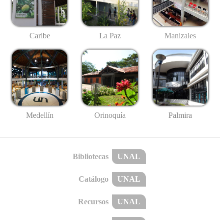
Caribe
La Paz
Manizales
Medellín
Palmira
Orinoquía
Bibliotecas
UNAL
Catálogo
UNAL
Recursos
UNAL