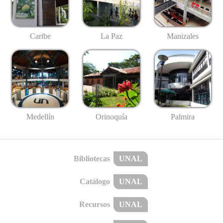
Caribe
La Paz
Manizales
Medellín
Palmira
Orinoquía
Bibliotecas
UNAL
Catálogo
UNAL
Recursos
UNAL