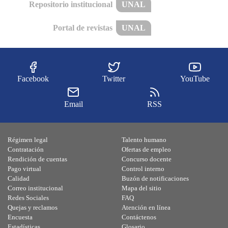
Repositorio institucional
UNAL
Portal de revistas
UNAL
Facebook
Twitter
YouTube
Email
RSS
Régimen legal
Talento humano
Contratación
Ofertas de empleo
Rendición de cuentas
Concurso docente
Pago virtual
Control interno
Calidad
Buzón de notificaciones
Correo institucional
Mapa del sitio
Redes Sociales
FAQ
Quejas y reclamos
Atención en línea
Encuesta
Contáctenos
Estadísticas
Glosario