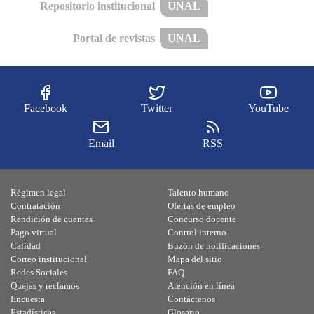
Repositorio institucional
UNAL
Portal de revistas
UNAL
Facebook
Twitter
YouTube
Email
RSS
Régimen legal
Talento humano
Contratación
Ofertas de empleo
Rendición de cuentas
Concurso docente
Pago virtual
Control interno
Calidad
Buzón de notificaciones
Correo institucional
Mapa del sitio
Redes Sociales
FAQ
Quejas y reclamos
Atención en línea
Encuesta
Contáctenos
Estadísticas
Glosario