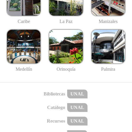
Caribe
La Paz
Manizales
Medellín
Palmira
Orinoquía
Bibliotecas
UNAL
Catálogo
UNAL
Recursos
UNAL