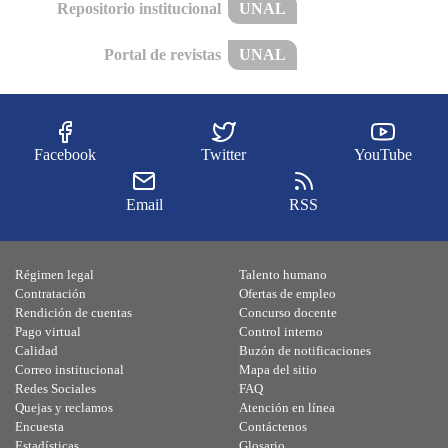
Repositorio institucional
UNAL
Portal de revistas
UNAL
Facebook
Twitter
YouTube
Email
RSS
Régimen legal
Talento humano
Contratación
Ofertas de empleo
Rendición de cuentas
Concurso docente
Pago virtual
Control interno
Calidad
Buzón de notificaciones
Correo institucional
Mapa del sitio
Redes Sociales
FAQ
Quejas y reclamos
Atención en línea
Encuesta
Contáctenos
Estadísticas
Glosario