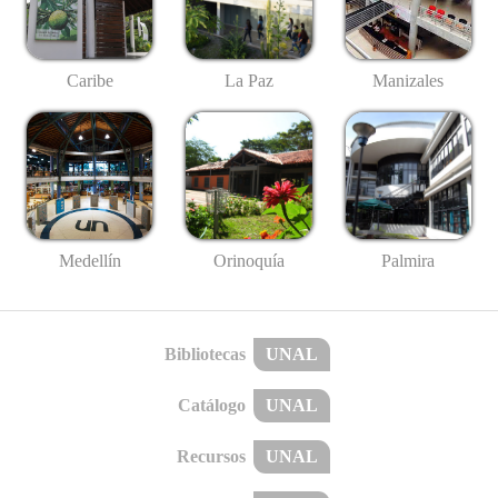
Caribe
La Paz
Manizales
Medellín
Palmira
Orinoquía
Bibliotecas
UNAL
Catálogo
UNAL
Recursos
UNAL