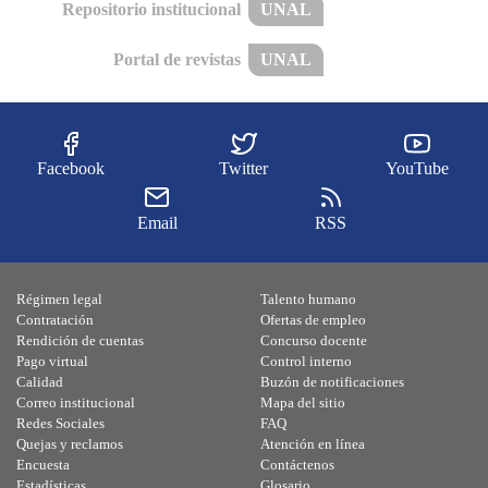
Repositorio institucional
UNAL
Portal de revistas
UNAL
Facebook
Twitter
YouTube
Email
RSS
Régimen legal
Talento humano
Contratación
Ofertas de empleo
Rendición de cuentas
Concurso docente
Pago virtual
Control interno
Calidad
Buzón de notificaciones
Correo institucional
Mapa del sitio
Redes Sociales
FAQ
Quejas y reclamos
Atención en línea
Encuesta
Contáctenos
Estadísticas
Glosario