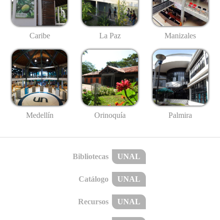
Caribe
La Paz
Manizales
Medellín
Palmira
Orinoquía
Bibliotecas
UNAL
Catálogo
UNAL
Recursos
UNAL