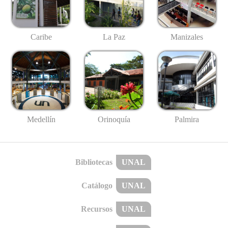
Caribe
La Paz
Manizales
Medellín
Palmira
Orinoquía
Bibliotecas
UNAL
Catálogo
UNAL
Recursos
UNAL