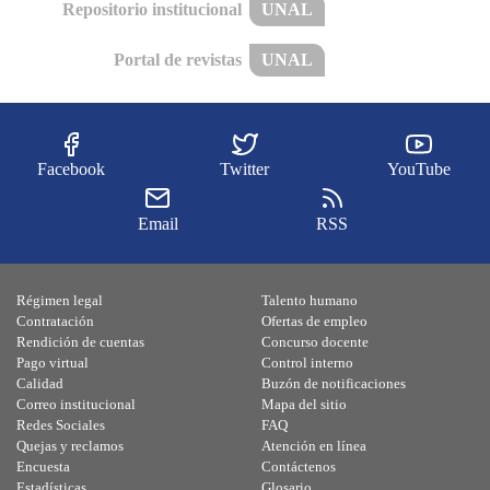
Repositorio institucional
UNAL
Portal de revistas
UNAL
Facebook
Twitter
YouTube
Email
RSS
Régimen legal
Talento humano
Contratación
Ofertas de empleo
Rendición de cuentas
Concurso docente
Pago virtual
Control interno
Calidad
Buzón de notificaciones
Correo institucional
Mapa del sitio
Redes Sociales
FAQ
Quejas y reclamos
Atención en línea
Encuesta
Contáctenos
Estadísticas
Glosario