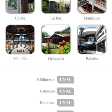
Caribe
La Paz
Manizales
Medellín
Palmira
Orinoquía
Bibliotecas
UNAL
Catálogo
UNAL
Recursos
UNAL