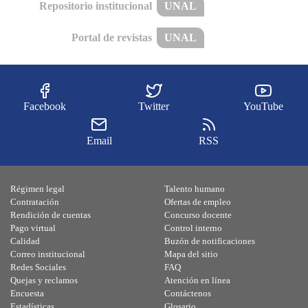
Repositorio institucional
UNAL
Portal de revistas
UNAL
Facebook
Twitter
YouTube
Email
RSS
Régimen legal
Talento humano
Contratación
Ofertas de empleo
Rendición de cuentas
Concurso docente
Pago virtual
Control interno
Calidad
Buzón de notificaciones
Correo institucional
Mapa del sitio
Redes Sociales
FAQ
Quejas y reclamos
Atención en línea
Encuesta
Contáctenos
Estadísticas
Glosario