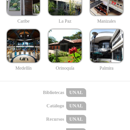
Caribe
La Paz
Manizales
Medellín
Palmira
Orinoquía
Bibliotecas
UNAL
Catálogo
UNAL
Recursos
UNAL