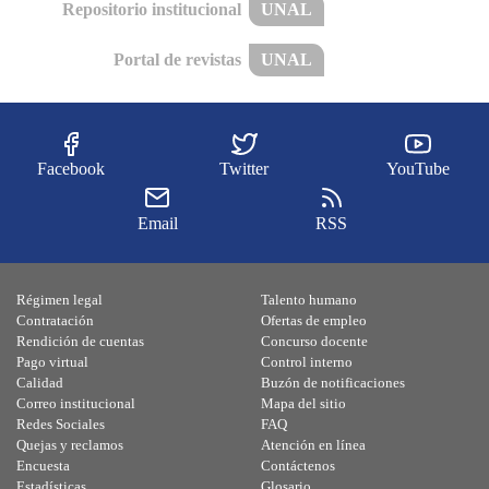
Repositorio institucional
UNAL
Portal de revistas
UNAL
Facebook
Twitter
YouTube
Email
RSS
Régimen legal
Talento humano
Contratación
Ofertas de empleo
Rendición de cuentas
Concurso docente
Pago virtual
Control interno
Calidad
Buzón de notificaciones
Correo institucional
Mapa del sitio
Redes Sociales
FAQ
Quejas y reclamos
Atención en línea
Encuesta
Contáctenos
Estadísticas
Glosario