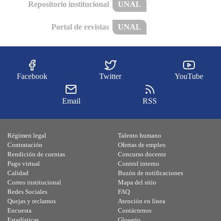
Repositorio institucional
UNAL
Portal de revistas
UNAL
Facebook
Twitter
YouTube
Email
RSS
Régimen legal
Talento humano
Contratación
Ofertas de empleo
Rendición de cuentas
Concurso docente
Pago virtual
Control interno
Calidad
Buzón de notificaciones
Correo institucional
Mapa del sitio
Redes Sociales
FAQ
Quejas y reclamos
Atención en línea
Encuesta
Contáctenos
Estadísticas
Glosario