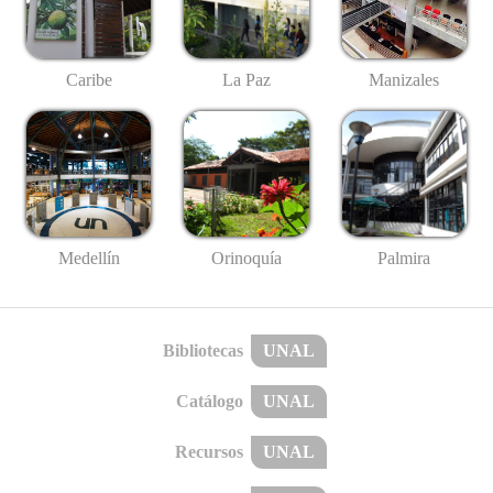
Caribe
La Paz
Manizales
Medellín
Palmira
Orinoquía
Bibliotecas
UNAL
Catálogo
UNAL
Recursos
UNAL