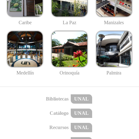
Caribe
La Paz
Manizales
Medellín
Palmira
Orinoquía
Bibliotecas
UNAL
Catálogo
UNAL
Recursos
UNAL