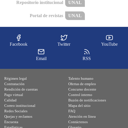
Repositorio institucional
UNAL
Portal de revistas
UNAL
Facebook
Twitter
YouTube
Email
RSS
Régimen legal
Talento humano
Contratación
Ofertas de empleo
Rendición de cuentas
Concurso docente
Pago virtual
Control interno
Calidad
Buzón de notificaciones
Correo institucional
Mapa del sitio
Redes Sociales
FAQ
Quejas y reclamos
Atención en línea
Encuesta
Contáctenos
Estadísticas
Glosario