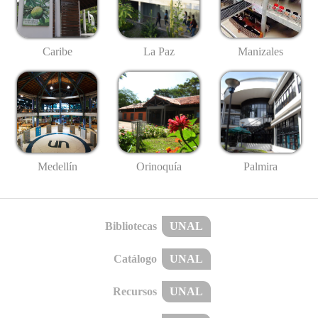
Caribe
La Paz
Manizales
Medellín
Palmira
Orinoquía
Bibliotecas
UNAL
Catálogo
UNAL
Recursos
UNAL