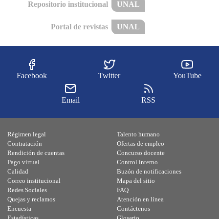
Repositorio institucional
UNAL
Portal de revistas
UNAL
Facebook
Twitter
YouTube
Email
RSS
Régimen legal
Talento humano
Contratación
Ofertas de empleo
Rendición de cuentas
Concurso docente
Pago virtual
Control interno
Calidad
Buzón de notificaciones
Correo institucional
Mapa del sitio
Redes Sociales
FAQ
Quejas y reclamos
Atención en línea
Encuesta
Contáctenos
Estadísticas
Glosario