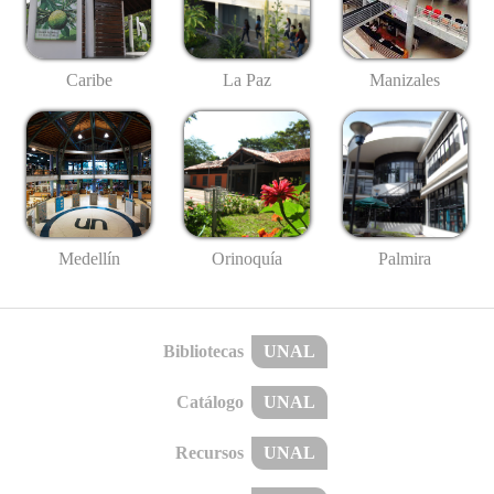
Caribe
La Paz
Manizales
Medellín
Palmira
Orinoquía
Bibliotecas
UNAL
Catálogo
UNAL
Recursos
UNAL