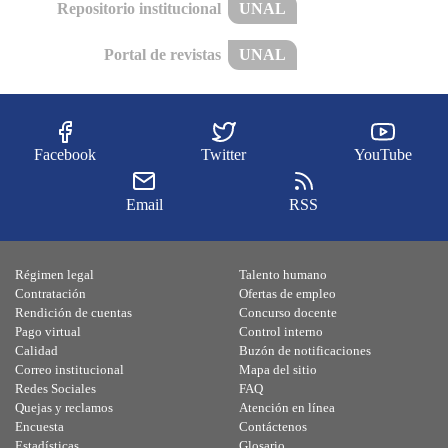
Repositorio institucional
UNAL
Portal de revistas
UNAL
Facebook
Twitter
YouTube
Email
RSS
Régimen legal
Talento humano
Contratación
Ofertas de empleo
Rendición de cuentas
Concurso docente
Pago virtual
Control interno
Calidad
Buzón de notificaciones
Correo institucional
Mapa del sitio
Redes Sociales
FAQ
Quejas y reclamos
Atención en línea
Encuesta
Contáctenos
Estadísticas
Glosario