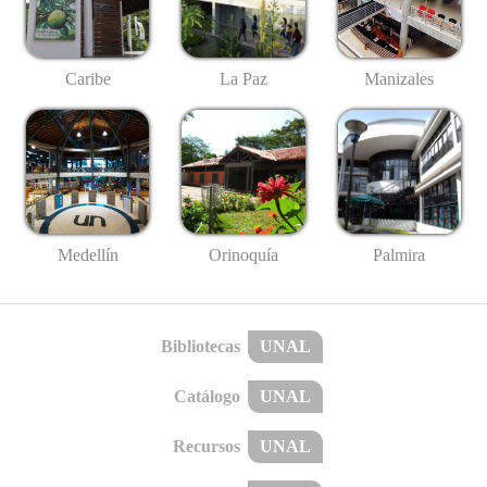
Caribe
La Paz
Manizales
Medellín
Palmira
Orinoquía
Bibliotecas
UNAL
Catálogo
UNAL
Recursos
UNAL