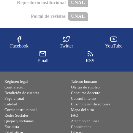
Repositorio institucional
UNAL
Portal de revistas
UNAL
Facebook
Twitter
YouTube
Email
RSS
Régimen legal
Talento humano
Contratación
Ofertas de empleo
Rendición de cuentas
Concurso docente
Pago virtual
Control interno
Calidad
Buzón de notificaciones
Correo institucional
Mapa del sitio
Redes Sociales
FAQ
Quejas y reclamos
Atención en línea
Encuesta
Contáctenos
Estadísticas
Glosario