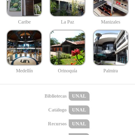
Caribe
La Paz
Manizales
Medellín
Palmira
Orinoquía
Bibliotecas
UNAL
Catálogo
UNAL
Recursos
UNAL