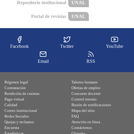
Repositorio institucional
UNAL
Portal de revistas
UNAL
Facebook
Twitter
YouTube
Email
RSS
Régimen legal
Talento humano
Contratación
Ofertas de empleo
Rendición de cuentas
Concurso docente
Pago virtual
Control interno
Calidad
Buzón de notificaciones
Correo institucional
Mapa del sitio
Redes Sociales
FAQ
Quejas y reclamos
Atención en línea
Encuesta
Contáctenos
Estadísticas
Glosario