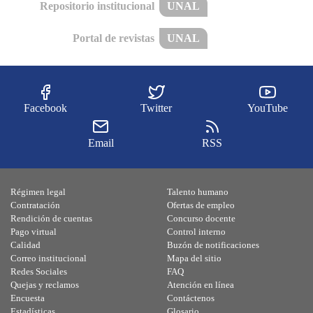
Repositorio institucional
UNAL
Portal de revistas
UNAL
Facebook
Twitter
YouTube
Email
RSS
Régimen legal
Talento humano
Contratación
Ofertas de empleo
Rendición de cuentas
Concurso docente
Pago virtual
Control interno
Calidad
Buzón de notificaciones
Correo institucional
Mapa del sitio
Redes Sociales
FAQ
Quejas y reclamos
Atención en línea
Encuesta
Contáctenos
Estadísticas
Glosario