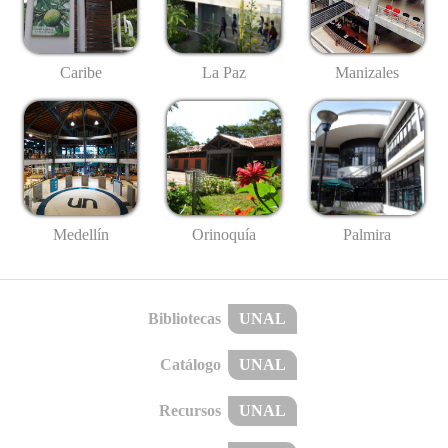
Caribe
La Paz
Manizales
Medellín
Palmira
Orinoquía
Bibliotecas
UNAL
Catálogo
UNAL
Recursos
UNAL