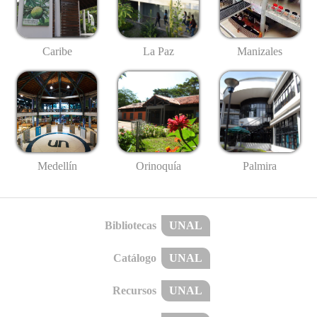
Caribe
La Paz
Manizales
Medellín
Palmira
Orinoquía
Bibliotecas
UNAL
Catálogo
UNAL
Recursos
UNAL