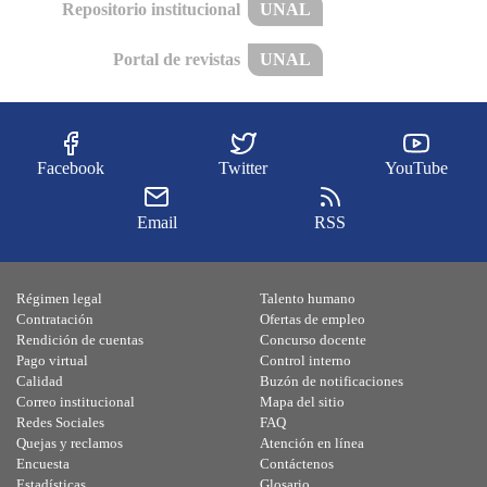
Repositorio institucional
UNAL
Portal de revistas
UNAL
Facebook
Twitter
YouTube
Email
RSS
Régimen legal
Talento humano
Contratación
Ofertas de empleo
Rendición de cuentas
Concurso docente
Pago virtual
Control interno
Calidad
Buzón de notificaciones
Correo institucional
Mapa del sitio
Redes Sociales
FAQ
Quejas y reclamos
Atención en línea
Encuesta
Contáctenos
Estadísticas
Glosario