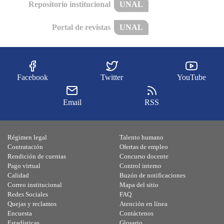
Repositorio institucional
UNAL
Portal de revistas
UNAL
Facebook
Twitter
YouTube
Email
RSS
Régimen legal
Talento humano
Contratación
Ofertas de empleo
Rendición de cuentas
Concurso docente
Pago virtual
Control interno
Calidad
Buzón de notificaciones
Correo institucional
Mapa del sitio
Redes Sociales
FAQ
Quejas y reclamos
Atención en línea
Encuesta
Contáctenos
Estadísticas
Glosario