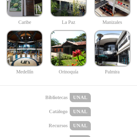
Caribe
La Paz
Manizales
Medellín
Palmira
Orinoquía
Bibliotecas
UNAL
Catálogo
UNAL
Recursos
UNAL