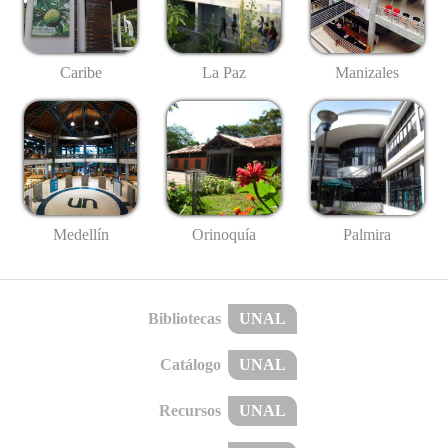
Caribe
La Paz
Manizales
Medellín
Palmira
Orinoquía
Bibliotecas
UNAL
Catálogo
UNAL
Recursos
UNAL