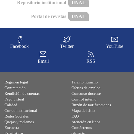
Repositorio institucional
UNAL
Portal de revistas
UNAL
Facebook
Twitter
YouTube
Email
RSS
Régimen legal
Talento humano
Contratación
Ofertas de empleo
Rendición de cuentas
Concurso docente
Pago virtual
Control interno
Calidad
Buzón de notificaciones
Correo institucional
Mapa del sitio
Redes Sociales
FAQ
Quejas y reclamos
Atención en línea
Encuesta
Contáctenos
Estadísticas
Glosario